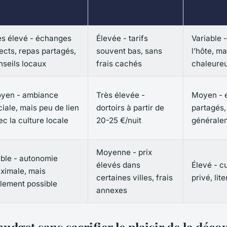
ès élevé - échanges
Élevée - tarifs
Variable 
rects, repas partagés,
souvent bas, sans
l’hôte, m
nseils locaux
frais cachés
chaleure
yen - ambiance
Très élevée -
Moyen - 
ciale, mais peu de lien
dortoirs à partir de
partagés,
ec la culture locale
20-25 €/nuit
générale
Moyenne - prix
ible - autonomie
élevés dans
Élevé - c
ximale, mais
certaines villes, frais
privé, lit
olement possible
annexes