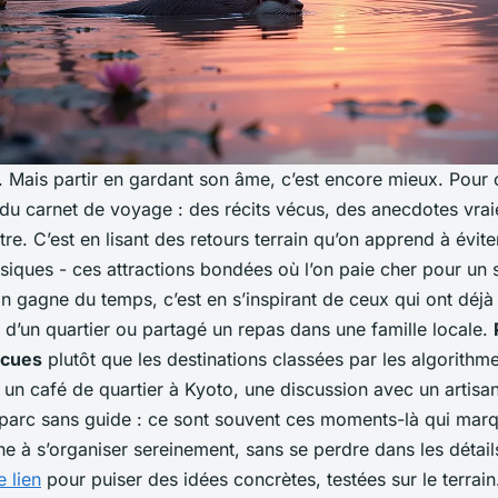
en. Mais partir en gardant son âme, c’est encore mieux. Pour 
 du carnet de voyage : des récits vécus, des anecdotes vra
tre. C’est en lisant des retours terrain qu’on apprend à évite
ssiques - ces attractions bondées où l’on paie cher pour un s
on gagne du temps, c’est en s’inspirant de ceux qui ont déjà
s d’un quartier ou partagé un repas dans une famille locale.
écues
plutôt que les destinations classées par les algorithmes
un café de quartier à Kyoto, une discussion avec un artisan
parc sans guide : ce sont souvent ces moments-là qui marqu
 à s’organiser sereinement, sans se perdre dans les détails,
e lien
pour puiser des idées concrètes, testées sur le terrai