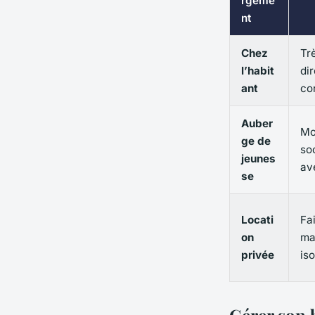
rgeme
nt
Chez
Tr
l’habit
di
ant
co
Auber
Mo
ge de
so
jeunes
av
se
Locati
Fa
on
ma
privée
is