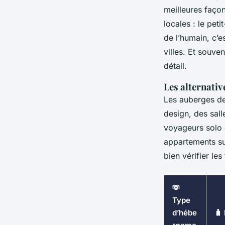
meilleures façon
locales : le peti
de l’humain, c’e
villes. Et souv
détail.
Les alternativ
Les auberges de
design, des sall
voyageurs solo 
appartements sur
bien vérifier le
🫶
Type
d’hébe
🧳