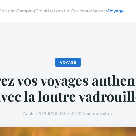
Bon plan
Camping
Croisière
Location
Tourisme
Vacance
Voyage
VOYAGE
rez vos voyages authen
vec la loutre vadrouil
Adalric
•
17/06/2026 07:04
•
12 min de lecture