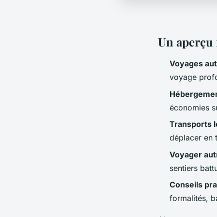
Un aperçu 
Voyages aut
voyage profo
Hébergement
économies s
Transports 
déplacer en t
Voyager au
sentiers batt
Conseils pr
formalités, 