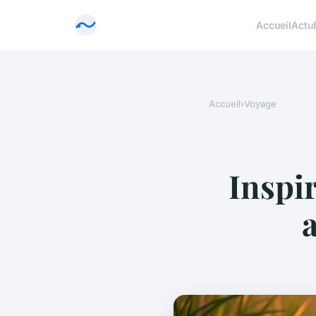
Accueil
Actu
Accueil
›
Voyage
Inspi
a