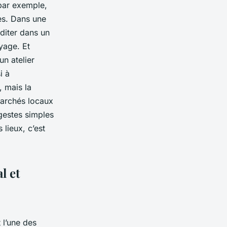
 par exemple,
res. Dans une
diter dans un
oyage. Et
un atelier
i à
, mais la
marchés locaux
gestes simples
 lieux, c’est
l et
 l’une des