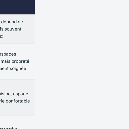
- dépend de
ais souvent
ux
espaces
 mais propreté
ment soignée
uisine, espace
erie confortable