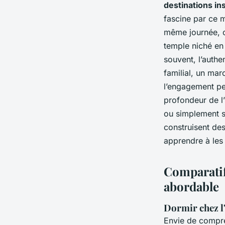
destinations in
fascine par ce m
même journée, o
temple niché en 
souvent, l’authe
familial, un ma
l’engagement pe
profondeur de l’
ou simplement s’
construisent des
apprendre à les
Comparatif
abordable
Dormir chez l
Envie de compren