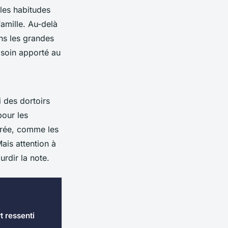
 les habitudes
famille. Au-delà
ans les grandes
 soin apporté au
 des dortoirs
pour les
urée, comme les
ais attention à
urdir la note.
t ressenti