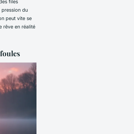
es files
la pression du
on peut vite se
e rêve en réalité
 foules