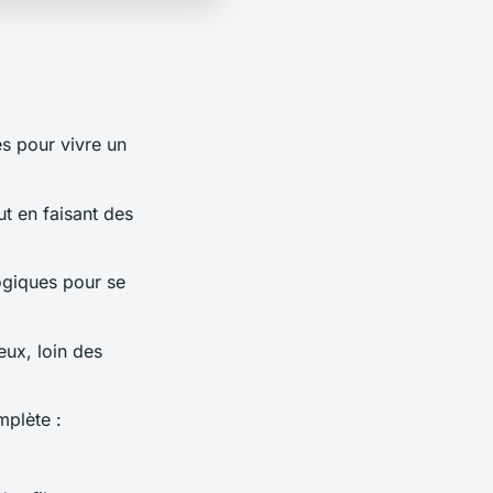
es pour vivre un
ut en faisant des
ogiques pour se
eux, loin des
mplète :