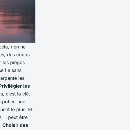
cela, rien ne
ies, des coups
r les pièges
elfie sans
 arpenté les
Privilégier les
, c’est la clé.
 potier, une
ent le plus. Et
 il peut être
n.
Choisir des