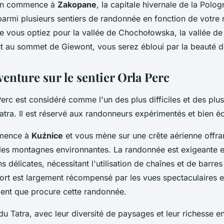
ion commence à
Zakopane
, la capitale hivernale de la Polog
parmi plusieurs sentiers de randonnée en fonction de votre 
e vous optiez pour la vallée de Chochołowska, la vallée de
nt au sommet de Giewont, vous serez ébloui par la beauté d
aventure sur le sentier Orla Perc
Perc est considéré comme l'un des plus difficiles et des pl
tra. Il est réservé aux randonneurs expérimentés et bien é
mmence à
Kuźnice
et vous mène sur une crête aérienne offra
les montagnes environnantes. La randonnée est exigeante 
ns délicates, nécessitant l'utilisation de chaînes et de barres
ort est largement récompensé par les vues spectaculaires e
ent que procure cette randonnée.
 Tatra, avec leur diversité de paysages et leur richesse en 