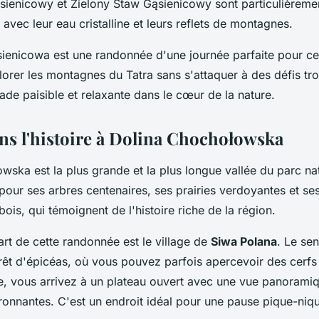
ienicowy et Zielony Staw Gąsienicowy sont particulièreme
avec leur eau cristalline et leurs reflets de montagnes.
sienicowa est une randonnée d'une journée parfaite pour ce
orer les montagnes du Tatra sans s'attaquer à des défis trop
de paisible et relaxante dans le cœur de la nature.
ns l'histoire à Dolina Chochołowska
ska est la plus grande et la plus longue vallée du parc nat
 pour ses arbres centenaires, ses prairies verdoyantes et se
bois, qui témoignent de l'histoire riche de la région.
rt de cette randonnée est le village de
Siwa Polana
. Le se
orêt d'épicéas, où vous pouvez parfois apercevoir des cerfs
e, vous arrivez à un plateau ouvert avec une vue panoramiq
onnantes. C'est un endroit idéal pour une pause pique-niq