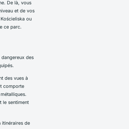
ne. De là, vous
niveau et de vos
 Kościeliska ou
e ce parc.
us dangereux des
quipés.
nt des vues à
et comporte
 métalliques.
t le sentiment
itinéraires de