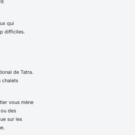
nt
ux qui
 difficiles.
ional de Tatra.
s chalets
ntier vous mène
 ou des
ue sur les
ue.