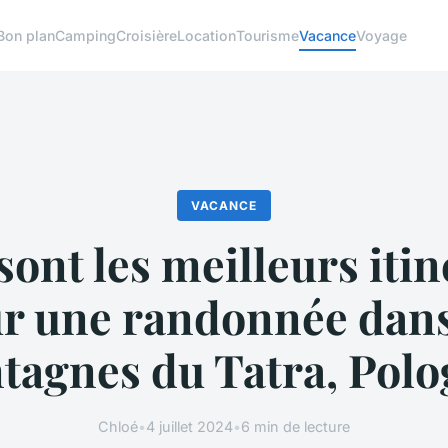
Bon plan
Camping
Croisière
Location
Tourisme
Vacance
Voyage
VACANCE
sont les meilleurs itin
r une randonnée dans
tagnes du Tatra, Polo
Chloé
•
4 juillet 2024
•
6 min de lecture