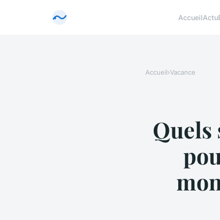
Accueil
Actu
Accueil
›
Vacance
Quels 
pou
mon