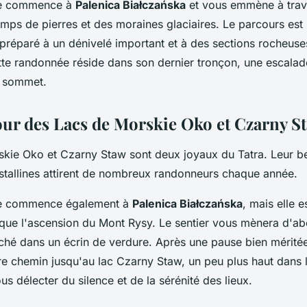
ée commence à
Palenica Białczańska
et vous emmène à trave
ps de pierres et des moraines glaciaires. Le parcours est 
e préparé à un dénivelé important et à des sections rocheuse
tte randonnée réside dans son dernier tronçon, une escalad
 sommet.
our des Lacs de Morskie Oko et Czarny S
skie Oko et Czarny Staw sont deux joyaux du Tatra. Leur be
istallines attirent de nombreux randonneurs chaque année.
ée commence également à
Palenica Białczańska
, mais elle 
 que l'ascension du Mont Rysy. Le sentier vous mènera d'ab
ché dans un écrin de verdure. Après une pause bien mérité
re chemin jusqu'au lac Czarny Staw, un peu plus haut dans l
s délecter du silence et de la sérénité des lieux.