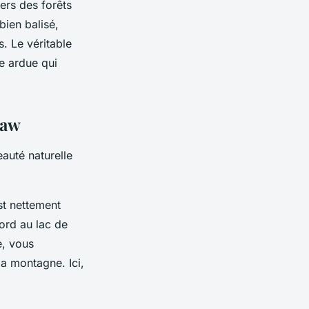
rs des forêts
bien balisé,
s. Le véritable
e ardue qui
taw
auté naturelle
est nettement
ord au lac de
e, vous
a montagne. Ici,