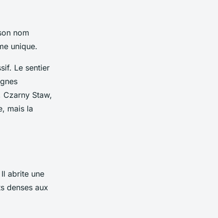
 son nom
rme unique.
if. Le sentier
agnes
, Czarny Staw,
e, mais la
Il abrite une
êts denses aux