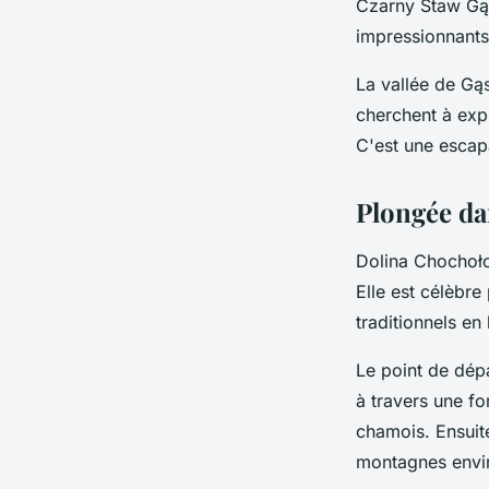
Czarny Staw Gąs
impressionnants 
La vallée de Gą
cherchent à expl
C'est une escapa
Plongée da
Dolina Chochołow
Elle est célèbre
traditionnels en 
Le point de dépa
à travers une f
chamois. Ensuit
montagnes envir