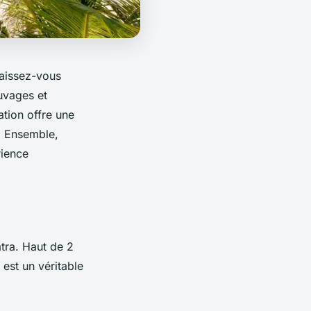
Laissez-vous
uvages et
ation offre une
x. Ensemble,
rience
tra. Haut de 2
 est un véritable