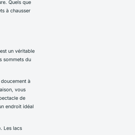
ure. Quels que
êts à chausser
est un véritable
urs sommets du
e doucement à
saison, vous
spectacle de
n endroit idéal
. Les lacs