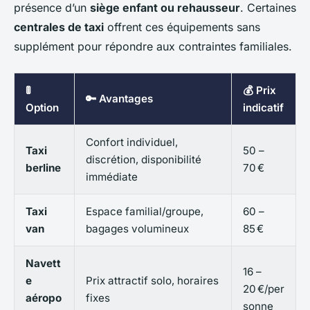
présence d’un
siège enfant ou rehausseur
. Certaines
centrales de taxi
offrent ces équipements sans
supplément pour répondre aux contraintes familiales.
🚦
💰 Prix
🔑 Avantages
Option
indicatif
Confort individuel,
Taxi
50 –
discrétion, disponibilité
berline
70 €
immédiate
Taxi
Espace familial/groupe,
60 –
van
bagages volumineux
85 €
Navett
16 –
e
Prix attractif solo, horaires
20 €/per
aéropo
fixes
sonne