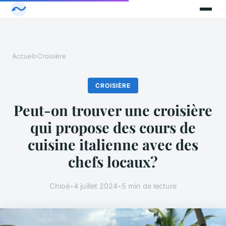
Accueil
›
Croisière
CROISIÈRE
Peut-on trouver une croisière
qui propose des cours de
cuisine italienne avec des
chefs locaux?
Chloé
•
4 juillet 2024
•
5 min de lecture