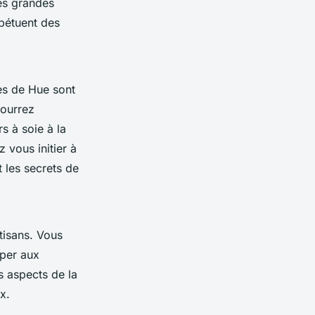
es grandes
rpétuent des
s de Hue sont
pourrez
s à soie à la
 vous initier à
t les secrets de
tisans. Vous
iper aux
es aspects de la
x.