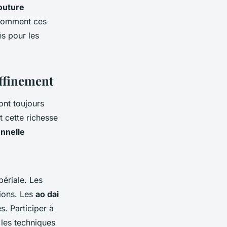
outure
 comment ces
és pour les
affinement
 ont toujours
t cette richesse
onnelle
périale. Les
gions. Les
ao dai
s. Participer à
r les techniques