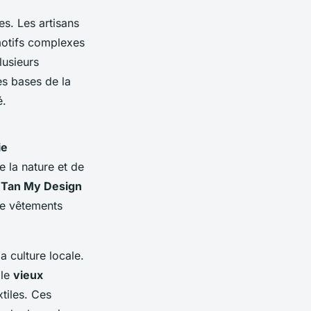
es. Les artisans
motifs complexes
lusieurs
es bases de la
é.
ie
e la nature et de
,
Tan My Design
e vêtements
a culture locale.
 le
vieux
xtiles. Ces