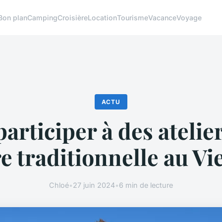
Bon plan
Camping
Croisière
Location
Tourisme
Vacance
Voyage
ACTU
articiper à des atelie
e traditionnelle au V
Chloé
•
27 juin 2024
•
6 min de lecture