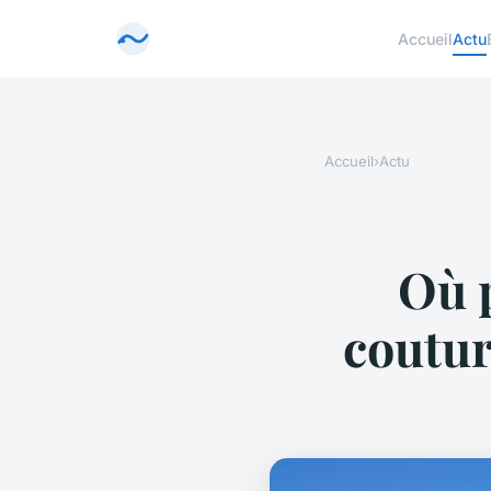
Accueil
Actu
Accueil
›
Actu
Où p
coutur