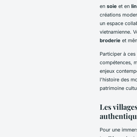
en
soie
et en
lin
créations moder
un espace collab
vietnamienne. V
broderie
et mê
Participer à ces
compétences, ma
enjeux contempo
l'histoire des m
patrimoine cultur
Les village
authentiqu
Pour une immersi