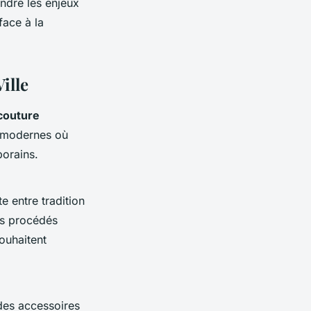
ndre les enjeux
face à la
ille
couture
rs modernes où
porains.
e entre tradition
ns procédés
souhaitent
des accessoires