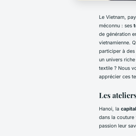
Le Vietnam, pays
méconnu : ses
t
de génération en
vietnamienne. 
participer à des
un univers riche
textile ? Nous v
apprécier ces t
Les atelier
Hanoi, la
capita
dans la couture 
passion leur sav