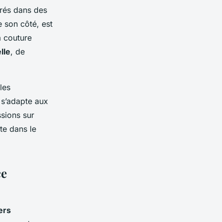
grés dans des
e son côté, est
a couture
lle
, de
les
 s’adapte aux
sions sur
te dans le
ce
ers