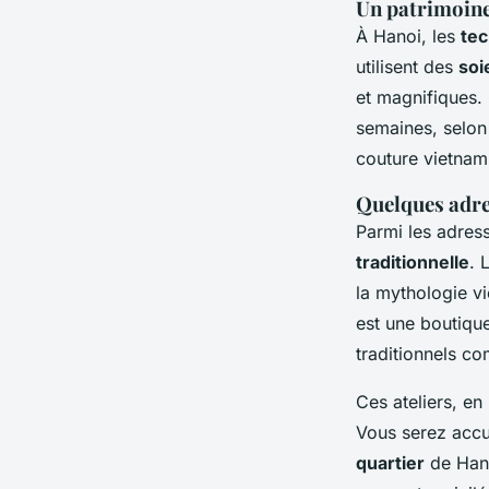
Un patrimoine 
À Hanoi, les
tec
utilisent des
soi
et magnifiques. 
semaines, selon
couture vietnam
Quelques adre
Parmi les adres
traditionnelle
. 
la mythologie v
est une boutique-
traditionnels c
Ces ateliers, en
Vous serez accue
quartier
de Hanoi