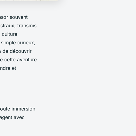
résor souvent
estraux, transmis
 culture
simple curieux,
a de découvrir
re cette aventure
endre et
 toute immersion
rtagent avec